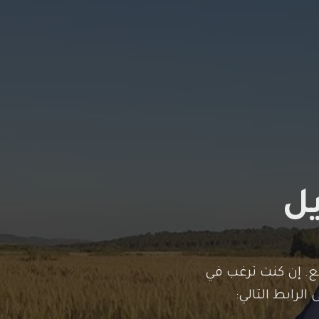
يل
. إن كنت ترغب في
لرابط التالي: